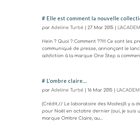
# Elle est comment la nouvelle colle
par
Adeline Turbé
|
27 Mar 2015
|
L'ACADEM
Hein ? Quoi ? Comment ??!!! Ce sont les p
communiqué de presse, annonçant le lan
addiction à la marque One Step a commencé 
# L’ombre claire…
par
Adeline Turbé
|
16 Mar 2015
|
L'ACADEMI
(Crédit.// Le laboratoire des Modes)Il y a
pour Noël en octobre dernier (oui, je suis un
marque Ombre Claire, au...