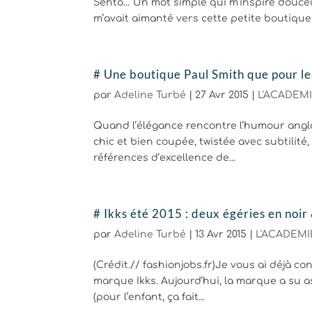
Sentô… Un mot simple qui m’inspire douceur, 
m’avait aimanté vers cette petite boutique 
# Une boutique Paul Smith que pour le
par
Adeline Turbé
|
27 Avr 2015
|
L'ACADEMI
Quand l’élégance rencontre l’humour anglai
chic et bien coupée, twistée avec subtilité, 
références d’excellence de...
# Ikks été 2015 : deux égéries en noir
par
Adeline Turbé
|
13 Avr 2015
|
L'ACADEMIE
(Crédit.// fashionjobs.fr)Je vous ai déjà con
marque Ikks. Aujourd’hui, la marque a su
(pour l’enfant, ça fait...