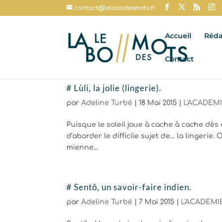
contact@lelabodesmots.fr
Accueil
Réda
Contact
# Lùli, la jolie (lingerie).
par
Adeline Turbé
|
18 Mai 2015
|
L'ACADEMI
Puisque le soleil joue à cache à cache dès q
d’aborder le difficile sujet de… la lingerie. O
mienne...
# Sentô, un savoir-faire indien.
par
Adeline Turbé
|
7 Mai 2015
|
L'ACADEMIE