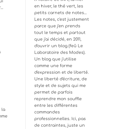
ui
en hiver, le thé vert, les
..
petits carnets de notes...
Les notes, c'est justement
parce que j'en prends
tout le temps et partout
que j'ai décidé, en 2011,
d'ouvrir un blog (feû Le
s
Laboratoire des Modes).
Un blog que j'utilise
comme une forme
d'expression et de liberté.
Une liberté d'écriture, de
style et de sujets qui me
permet de parfois
reprendre mon souffle
entre les différentes
 la
commandes
omme
professionnelles. Ici, pas
de contraintes, juste un