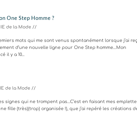
ction One Step Homme ?
IE de la Mode //
remiers mots qui me sont venus spontanément lorsque j’ai reç
cement d’une nouvelle ligne pour One Step homme…Mon
il y a 10...
E de la Mode //
 des signes qui ne trompent pas…C’est en faisant mes emplett
e fille (très)(trop) organisée !), que j’ai repéré les créations d