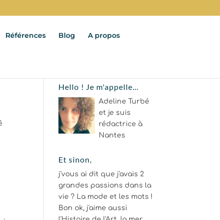
Références
Blog
A propos
Hello ! Je m'appelle…
Adeline Turbé
et je suis
é
rédactrice à
Nantes
Et sinon,
j'vous ai dit que j'avais 2
grandes passions dans la
vie ? La mode et les mots !
Bon ok, j'aime aussi
l'Histoire de l'Art, la mer