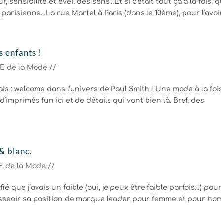
sensibilité et éveil des sens…Et si c’était tout ça à la fois, q
parisienne…La rue Martel à Paris (dans le 10ème), pour l’avoir.
s enfants !
E de la Mode //
s : welcome dans l’univers de Paul Smith ! Une mode à la foi
d’imprimés fun ici et de détails qui vont bien là. Bref, des
 & blanc.
 de la Mode //
fié que j’avais un faible (oui, je peux être faible parfois…) pour
 asseoir sa position de marque leader pour femme et pour h