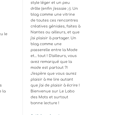
style léger et un peu
drôle (enfin j'essaie ;-). Un
blog comme une vitrine
de toutes ces rencontres
créatives géniales, faites à
Nantes ou ailleurs, et que
u le
j'ai plaisir à partager. Un
blog comme une
passerelle entre la Mode
et... tout ! D'ailleurs, vous
avez remarqué que la
mode est partout ?!
J'espère que vous aurez
plaisir à me lire autant
es
que j'ai de plaisir à écrire !
e la
Bienvenue sur Le Labo
des Mots et surtout
bonne lecture !