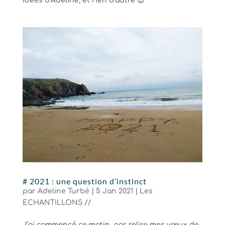
Idées d’Adeline, et rien d’autre 😉
# 2021 : une question d’instinct
par
Adeline Turbé
|
5 Jan 2021
|
Les
ECHANTILLONS //
J’ai commencé ce matin, par relire mes vœux de