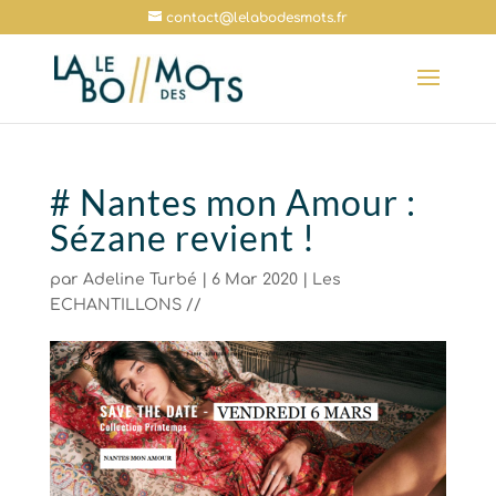
contact@lelabodesmots.fr
# Nantes mon Amour :
Sézane revient !
par
Adeline Turbé
|
6 Mar 2020
|
Les
ECHANTILLONS //