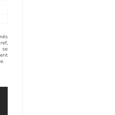
imés
ref,
e se
ent
te.