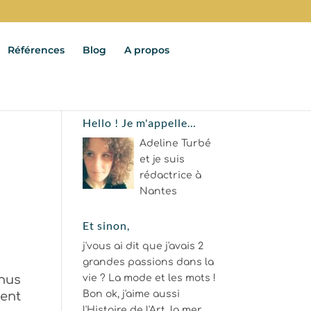
Références
Blog
A propos
Hello ! Je m'appelle…
Adeline Turbé
et je suis
rédactrice à
Nantes
Et sinon,
j'vous ai dit que j'avais 2
grandes passions dans la
nus
vie ? La mode et les mots !
Bon ok, j'aime aussi
ent
l'Histoire de l'Art, la mer