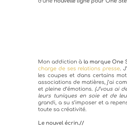
d’une
nouvelle ligne pour One S
Mon addiction à
la marque One 
charge de ses relations presse
. 
les coupes et dans certains motif
associations de matières, j’ai co
et pleine d’émotions.
(J’vous ai d
leurs tuniques en soie et de le
grandi, a su s’imposer et a repen
toute sa créativité.
Le nouvel écrin.//