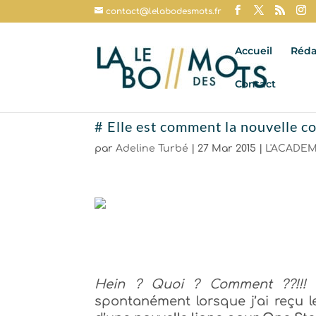
contact@lelabodesmots.fr
Accueil
Réda
Contact
# Elle est comment la nouvelle 
par
Adeline Turbé
|
27 Mar 2015
|
L'ACADEM
Hein ? Quoi ? Comment ??!!!
C
spontanément lorsque j’ai reçu