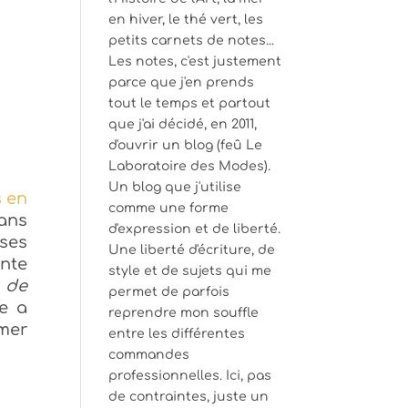
en hiver, le thé vert, les
petits carnets de notes...
Les notes, c'est justement
parce que j'en prends
tout le temps et partout
que j'ai décidé, en 2011,
d'ouvrir un blog (feû Le
Laboratoire des Modes).
Un blog que j'utilise
s en
comme une forme
dans
d'expression et de liberté.
 ses
Une liberté d'écriture, de
ente
style et de sujets qui me
, de
permet de parfois
ue a
reprendre mon souffle
imer
entre les différentes
commandes
professionnelles. Ici, pas
de contraintes, juste un