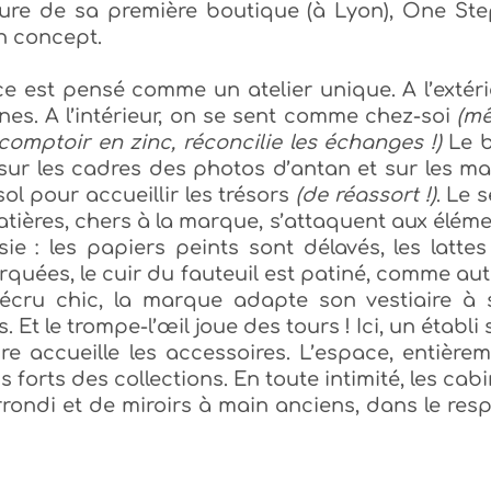
rture de sa première boutique (à Lyon), One St
on concept.
e est pensé comme un atelier unique. A l’extéri
rines. A l’intérieur, on se sent comme chez-soi
(m
comptoir en zinc, réconcilie les échanges !)
Le b
 sur les cadres des photos d’antan et sur les ma
sol pour accueillir les trésors
(de réassort !)
. Le 
atières, chers à la marque, s’attaquent aux élém
e : les papiers peints sont délavés, les latte
quées, le cuir du fauteuil est patiné, comme au
cru chic, la marque adapte son vestiaire à 
 Et le trompe-l’œil joue des tours ! Ici, un établi 
re accueille les accessoires. L’espace, entière
 forts des collections. En toute intimité, les cab
rondi et de miroirs à main anciens, dans le res