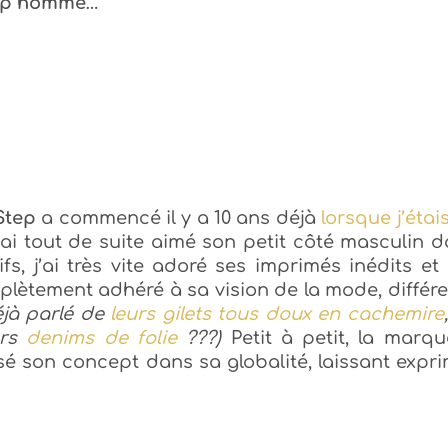
tep homme
…
Step
a commencé il y a 10 ans déjà
lorsque j’étai
J’ai tout de suite aimé son petit côté masculin 
s, j’ai très vite adoré ses imprimés inédits et
mplètement adhéré à sa vision de la mode, différ
éjà parlé de
leurs gilets tous doux en cachemire
urs
denims de folie
???)
Petit à petit, la marq
sé son concept dans sa globalité, laissant expr