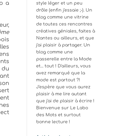
ep a
style léger et un peu
drôle (enfin j'essaie ;-). Un
blog comme une vitrine
eur,
de toutes ces rencontres
créatives géniales, faites à
ême
Nantes ou ailleurs, et que
ois
j'ai plaisir à partager. Un
lles
blog comme une
sens
passerelle entre la Mode
ents
et... tout ! D'ailleurs, vous
s du
avez remarqué que la
tant
mode est partout ?!
son
J'espère que vous aurez
sert
plaisir à me lire autant
ment
que j'ai de plaisir à écrire !
ines
Bienvenue sur Le Labo
pect
des Mots et surtout
bonne lecture !