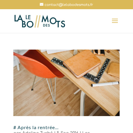
contact@lelabodesmots.fr
# Après la rentrée…