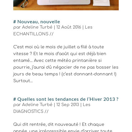
# Nouveau, nouvelle
par
Adeline Turbé
|
12 Août 2016
|
Les
ECHANTILLONS //
C’est moi où le mois de juillet a filé à toute
vitesse ? Et le mois d’août qui est déjà bien
entamé… Avec cette météo printanière si
pourrie, j’aurai dû négocier de ne pas bosser les
jours de beau temps ! (c’est donnant-donnant !)
Surtout...
# Quelles sont les tendances de l’Hiver 2013 ?
par
Adeline Turbé
|
12 Sep 2013
|
Les
DIAGNOSTICS //
Qui dit rentrée, dit nouveauté ! Et chaque
année, une irrépressible envie d’arriver toute