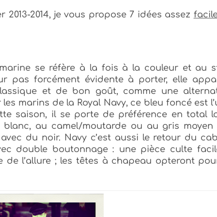
er 2013-2014, je vous propose 7 idées assez
facil
rine se réfère à la fois à la couleur et au s
ur pas forcément évidente à porter, elle appa
classique et de bon goût, comme une alternat
 les marins de la Royal Navy, ce bleu foncé est l
tte saison, il se porte de préférence en total l
au blanc, au camel/moutarde ou au gris moyen 
 avec du noir.
Navy c’est aussi le retour du ca
ec double boutonnage : une pièce culte facil
e de l’allure ; les têtes à chapeau opteront po