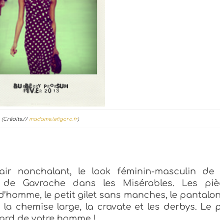
(Crédits.//
madame.lefigaro.fr
)
ir nonchalant, le look féminin-masculin de 
e de Gavroche dans les Misérables. Les piè
’homme, le petit gilet sans manches, le pantalo
, la chemise large, la cravate et les derbys. Le 
card de votre homme !