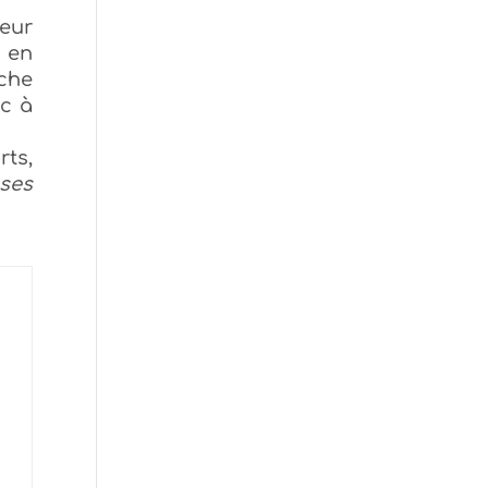
eur
e en
nche
nc à
rts,
uses