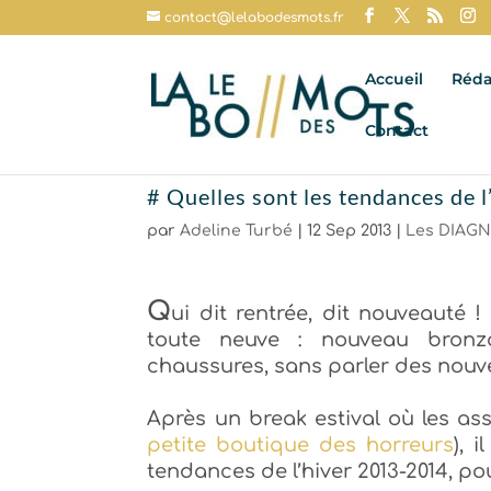
contact@lelabodesmots.fr
Accueil
Réda
Contact
# Quelles sont les tendances de 
par
Adeline Turbé
|
12 Sep 2013
|
Les DIAGN
Q
ui dit rentrée, dit nouveauté !
toute neuve : nouveau bronza
chaussures, sans parler des nouve
Après un break estival où les ass
petite boutique des horreurs
), 
tendances de l’hiver 2013-2014, pou