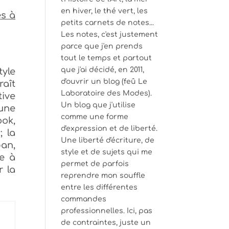
en hiver, le thé vert, les
es à
petits carnets de notes...
Les notes, c'est justement
parce que j'en prends
tout le temps et partout
que j'ai décidé, en 2011,
tyle
d'ouvrir un blog (feû Le
raît
Laboratoire des Modes).
ive
Un blog que j'utilise
’une
comme une forme
ook,
d'expression et de liberté.
; la
Une liberté d'écriture, de
ban,
style et de sujets qui me
e à
permet de parfois
ur
la
reprendre mon souffle
entre les différentes
commandes
professionnelles. Ici, pas
de contraintes, juste un