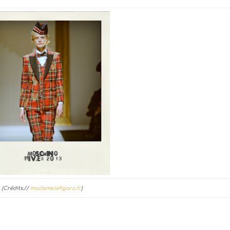
(Crédits.//
madame.lefigaro.fr
)