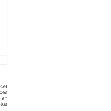
cet
ces
n en
plus