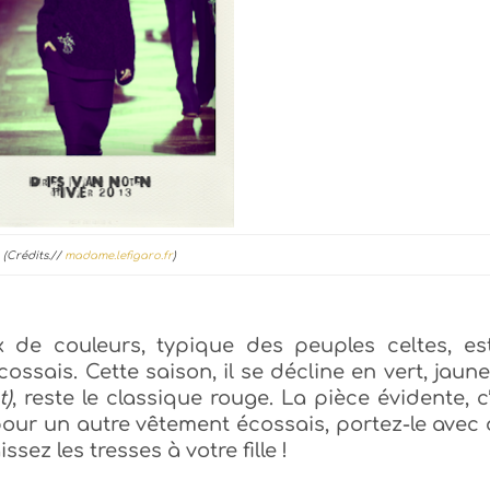
(Crédits.//
madame.lefigaro.fr
)
x de couleurs, typique des peuples celtes, es
cossais. Cette saison, il
se décline en vert, jaun
t)
, reste le classique rouge. La pièce évidente, c
pour un autre vêtement écossais, portez-le avec
issez les tresses à votre fille !