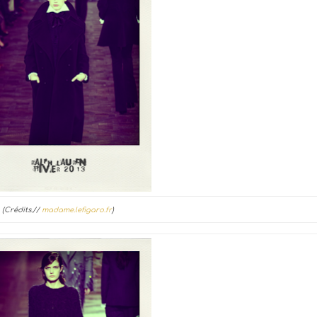
(Crédits.//
madame.lefigaro.fr
)