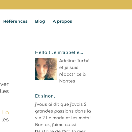
Références
Blog
A propos
Hello ! Je m'appelle…
Adeline Turbé
et je suis
rédactrice à
Nantes
iver
les
Et sinon,
j'vous ai dit que j'avais 2
grandes passions dans la
e
La
vie ? La mode et les mots !
 les
Bon ok, j'aime aussi
l'Histoire de l'Art, la mer