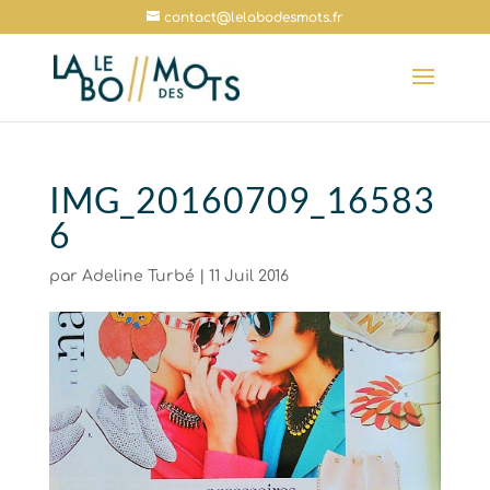
contact@lelabodesmots.fr
IMG_20160709_16583
6
par
Adeline Turbé
|
11 Juil 2016