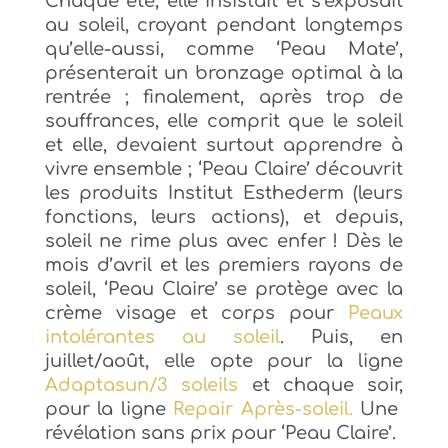
Chaque été, elle insistait et s’exposait
au soleil, croyant pendant
longtemps
qu’elle-aussi, comme ‘Peau Mate’,
présenterait un bronzage optimal à la
rentrée ; finalement, après trop de
souffrances, elle comprit que le soleil
et elle, devaient surtout apprendre à
vivre ensemble ; ‘Peau Claire’ découvrit
les produits Institut Esthederm (leurs
fonctions,
leurs actions),
et depuis,
soleil ne rime plus avec enfer ! Dès le
mois d’avril et les premiers rayons de
soleil, ‘Peau Claire’ se protège avec la
crème visage et corps pour
Peaux
intolérantes au soleil
. Puis, en
juillet/août, elle opte pour la ligne
Adaptasun/3 soleils
et chaque soir,
pour la ligne
Repair Après-soleil.
Une
révélation sans prix pour ‘Peau Claire’.