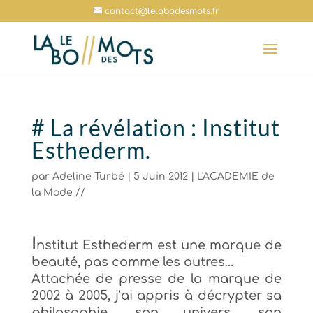
contact@lelabodesmots.fr
# La révélation : Institut
Esthederm.
par
Adeline Turbé
|
5 Juin 2012
|
L'ACADEMIE de
la Mode //
I
nstitut Esthederm est une marque de
beauté, pas comme les autres…
Attachée de presse de la marque de
2002 à
2005
, j’ai appris à décrypter sa
philosophie, son univers, son