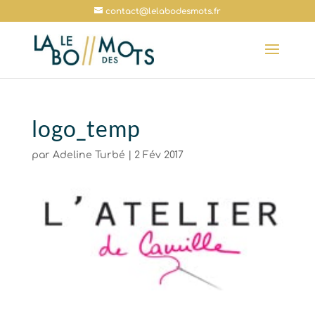
contact@lelabodesmots.fr
logo_temp
par
Adeline Turbé
|
2 Fév 2017