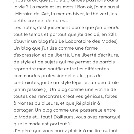
j'vous ai dit que j'avais 2 grandes passions dans
la vie ? La mode et les mots ! Bon ok, j'aime aussi
l'Histoire de l'Art, la mer en hiver, le thé vert, les
petits carnets de notes...
Les notes, c'est justement parce que j'en prends
tout le temps et partout que j'ai décidé, en 2011,
d'ouvrir un blog (feû Le Laboratoire des Modes).
Un blog que j'utilise comme une forme
d'expression et de liberté. Une liberté d'écriture,
de style et de sujets qui me permet de parfois
reprendre mon souffle entre les différentes
commandes professionnelles. Ici, pas de
contraintes, juste un style léger et un peu drôle
(enfin j'essaie ;-). Un blog comme une vitrine de
toutes ces rencontres créatives géniales, faites
à Nantes ou ailleurs, et que j'ai plaisir à
partager. Un blog comme une passerelle entre
la Mode et... tout ! D'ailleurs, vous avez remarqué
que la mode est partout ?!
J'espère que vous aurez plaisir à me lire autant