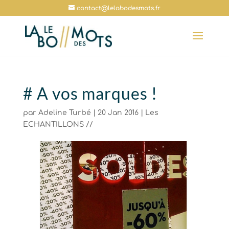
contact@lelabodesmots.fr
# A vos marques !
par
Adeline Turbé
|
20 Jan 2016
|
Les
ECHANTILLONS //