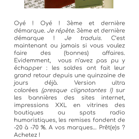
Oyé ! Oyé ! 3ème et dernière
démarque.
Je répète.
3ème et dernière
démarque !
Je traduis.
C’est
maintenant ou jamais si vous voulez
faire des (bonnes) affaires.
Evidemment, vous n’avez pas pu y
échapper : les soldes ont fait leur
grand retour depuis une quinzaine de
jours déjà.
Version ultra
colorées
(presque clignotantes !)
sur
les bannières des sites internet,
impressions XXL en vitrines des
boutiques ou spots radio
humoristiques, les remises fondent de
-20 à -70 %. A vos marques… P
rêt(e)s ?
Achetez !