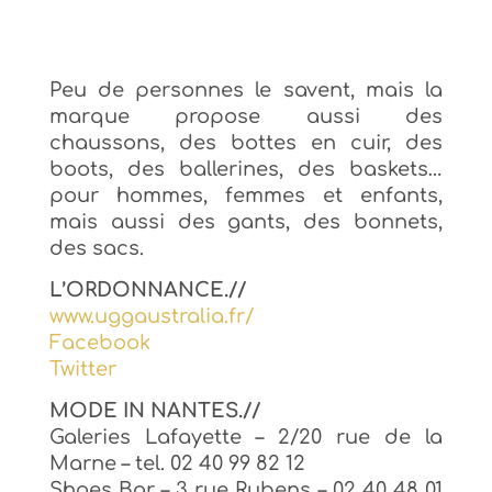
Peu de personnes le savent, mais la
marque propose aussi des
chaussons, des bottes en cuir, des
boots, des ballerines, des baskets…
pour hommes, femmes et enfants
,
mais aussi des gants, des bonnets,
des sacs
.
L’ORDONNANCE.//
www.uggaustralia.fr/
Facebook
Twitter
MODE IN NANTES.//
Galeries
Lafayette – 2/2
0 rue de la
Marne – tel.
02 40 99 82 12
Shoes Bar – 3 rue Rubens –
02 40 48 01