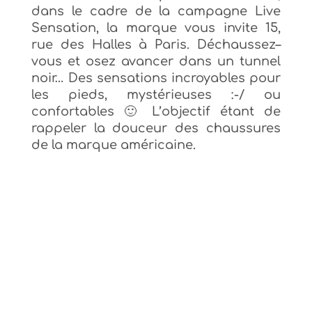
dans
le cadre de
la campagne Live
Sensation,
la marq
ue vous invite
15
,
rue des Halles à Paris. Déchaussez
–
vous
et
ose
z
avancer dans un tunnel
noir
…
D
es sensations incroyables pour
les pieds, mystérieuses :-
/
ou
confortables 🙂 L’objectif étant de
rappeler la douceur des chaussures
de la marque américaine
.