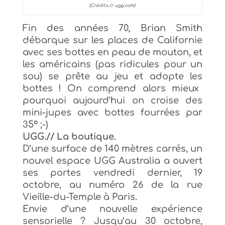
(Crédits.// ugg.com)
Fin des années 70,
Brian Smith
dé
barque sur les places de Californie
avec
ses bottes en
peau de mouton, et
les
américains
(pas ridicules pour un
sou) se prête au jeu et adopte les
bottes
!
On comprend
alors m
ieux
pourquoi
auj
ourd’hui on croise des
mini-jupes avec bottes fourrées par
35
° ;-
)
UGG.// La boutique.
D’une surface de 140 mètres carrés, un
nouvel espace UGG Australia a ouvert
ses portes vendredi dernier, 19
octobre, au numéro 26 de la rue
Vieille-du-Temple à Paris.
Envie d’une
nouvelle
expé
rience
sensorielle ?
J
usqu’au 30 octobre,