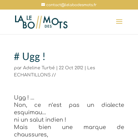
contact@lelabodesmots.fr
# Ugg !
par
Adeline Turbé
|
22 Oct 2012
|
Les
ECHANTILLONS //
Ugg ! …
Non,
ce
n’est pas un dialecte
esquimau
…
ni
un
salut indien
!
M
ais bien une marque de
chaussures,