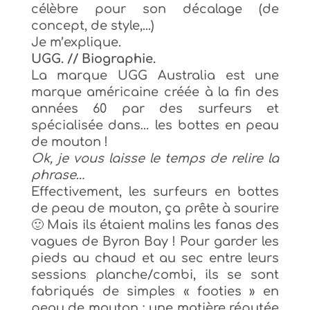
célèbre pour son dé
calage
(de
concept, de style,..
.)
Je m’explique.
UGG. // Biographie.
La marque UGG Australia
est une
marque
am
éricaine
créée
à la fin des
années 60 par des surfeur
s
et
spécialisée dans
…
les bottes en peau
de mouton
!
Ok
,
j
e vous la
isse le temps de reli
re la
phrase…
Effectivement, les sur
feurs en bottes
de peau de mo
uton
, ça prête à sourire
🙂
Mais ils étaient malins les fanas de
s
vagues
de Byron Bay
!
Pour garder les
pieds
au chaud et au sec entre leurs
sessions
p
lanche/combi
, ils se sont
fabriqués de
simples « footies » en
peau de mouton
; une matière réputée