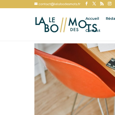
contact@lelabodesmots.fr
Accueil
Réda
Contact