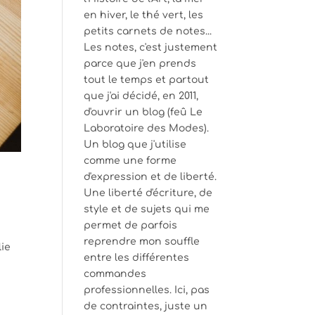
en hiver, le thé vert, les
petits carnets de notes...
Les notes, c'est justement
parce que j'en prends
tout le temps et partout
que j'ai décidé, en 2011,
d'ouvrir un blog (feû Le
Laboratoire des Modes).
Un blog que j'utilise
comme une forme
d'expression et de liberté.
Une liberté d'écriture, de
style et de sujets qui me
permet de parfois
reprendre mon souffle
lie
entre les différentes
commandes
professionnelles. Ici, pas
de contraintes, juste un