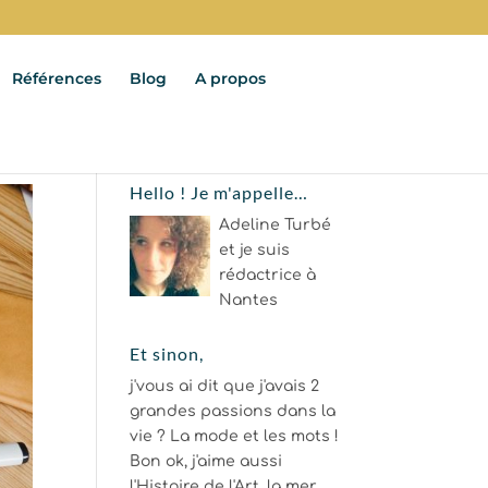
Références
Blog
A propos
Hello ! Je m'appelle…
Adeline Turbé
et je suis
rédactrice à
Nantes
Et sinon,
j'vous ai dit que j'avais 2
grandes passions dans la
vie ? La mode et les mots !
Bon ok, j'aime aussi
l'Histoire de l'Art, la mer