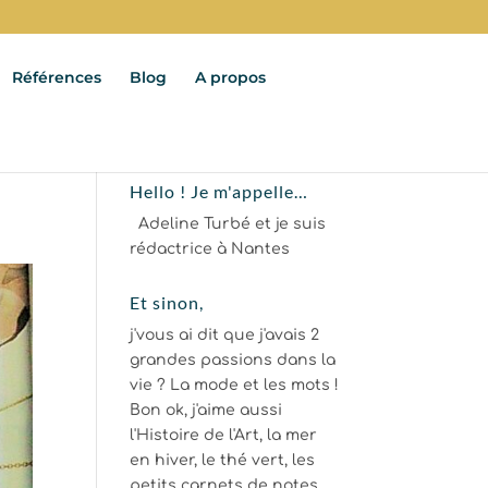
Références
Blog
A propos
Hello ! Je m'appelle…
Adeline Turbé et je suis
rédactrice à Nantes
Et sinon,
j'vous ai dit que j'avais 2
grandes passions dans la
vie ? La mode et les mots !
Bon ok, j'aime aussi
l'Histoire de l'Art, la mer
en hiver, le thé vert, les
petits carnets de notes...