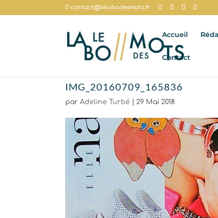
contact@lelabodesmots.fr
Accueil
Réda
Contact
IMG_20160709_165836
par
Adeline Turbé
|
29 Mai 2018