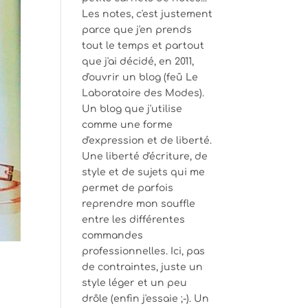
Les notes, c'est justement
parce que j'en prends
tout le temps et partout
que j'ai décidé, en 2011,
d'ouvrir un blog (feû Le
Laboratoire des Modes).
Un blog que j'utilise
comme une forme
d'expression et de liberté.
Une liberté d'écriture, de
style et de sujets qui me
permet de parfois
reprendre mon souffle
entre les différentes
commandes
professionnelles. Ici, pas
de contraintes, juste un
style léger et un peu
drôle (enfin j'essaie ;-). Un