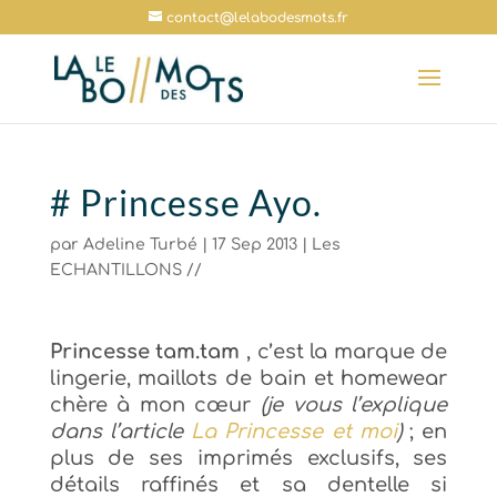
contact@lelabodesmots.fr
# Princesse Ayo.
par
Adeline Turbé
|
17 Sep 2013
|
Les
ECHANTILLONS //
Princesse tam.tam
,
c’est la marque de
lingerie, maillots de bain et homewear
chère à mon cœur
(
je vous l’explique
dans
l’article
La Princesse et moi
)
; en
plus de
ses imprimés exclusifs, ses
détails raffinés et sa dentelle si