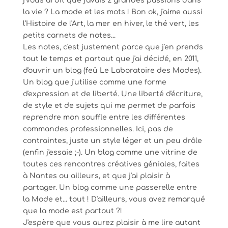
j'vous ai dit que j'avais 2 grandes passions dans
la vie ? La mode et les mots ! Bon ok, j'aime aussi
l'Histoire de l'Art, la mer en hiver, le thé vert, les
petits carnets de notes...
Les notes, c'est justement parce que j'en prends
tout le temps et partout que j'ai décidé, en 2011,
d'ouvrir un blog (feû Le Laboratoire des Modes).
Un blog que j'utilise comme une forme
d'expression et de liberté. Une liberté d'écriture,
de style et de sujets qui me permet de parfois
reprendre mon souffle entre les différentes
commandes professionnelles. Ici, pas de
contraintes, juste un style léger et un peu drôle
(enfin j'essaie ;-). Un blog comme une vitrine de
toutes ces rencontres créatives géniales, faites
à Nantes ou ailleurs, et que j'ai plaisir à
partager. Un blog comme une passerelle entre
la Mode et... tout ! D'ailleurs, vous avez remarqué
que la mode est partout ?!
J'espère que vous aurez plaisir à me lire autant