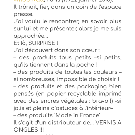
Il trônait, fi
er
, dans un coin de l’espace
presse.
J’ai voulu le rencontrer,
en s
avoir plus
sur lui
et
me présenter, alors je me su
is
approchée
…
Et là, SU
RPRISE
!
J’ai découvert dans son
cœur
:
– des produits tous petits
–
si petits,
qu’ils tiennent dans la poche !
– des produits
de toutes les couleurs –
si nombreuses
,
impossible de choisir !
– des produits et des packaging bien
pensés
(en papier recyclable imprimé
avec des en
cres végétales : bravo !)
-si
jolis
et pleins
d’astuces
à l’intérieur
–
– des produits ‘Made in France
‘
Il s’agit d’un di
stributeur de… VERNIS A
ONGLES
!!!