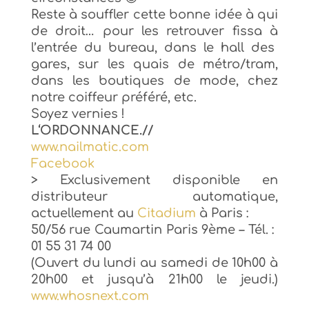
Reste à souffler cette bonne idée à qui
de droit
… pour les retrouver fissa à
l’entrée du bureau, dans le
hall des
gares, sur les quais de métro/tram,
dans les boutiques de mode, chez
notre coiffeur
préféré, etc.
Soyez vernies !
L
‘ORDONNANCE
.//
www.nailmatic.com
Facebo
ok
> Exclusiveme
nt d
isponible en
distributeur automatique,
ac
tuellement au
Citadium
à Paris
:
50/56 rue Caumartin Paris 9ème
–
Té
l. :
01 55 31 74 00
(
Ouvert du lundi au samedi de
1
0h00 à
20h00 et jusqu’à 21h00 le jeud
i.
)
www.whosnext.com