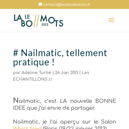
contact@lelabodesmots.fr
# Nailmatic, tellement
pratique !
par
Adeline Turbé
|
26 Jan 2013
|
Les
ECHANTILLONS //
N
ailmatic, c’est
LA
nouvelle BONNE
IDEE que j’ai envie de partage
r.
Nailmatic, je l’ai ap
erçu
sur le Salon
Who’s Next
/Paris (19/22 janvier 2013).