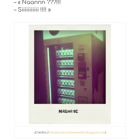
– « N
aannn
???!!!
– Siiiiiiiiiii !!!! »
(Crédits.//
lelaboratoiredesmodes.blogspot.com
)