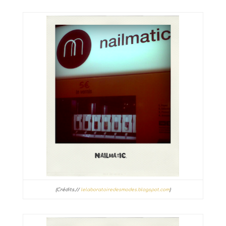
(Crédits.//
lelaboratoiredesmodes.blogspot.com
)