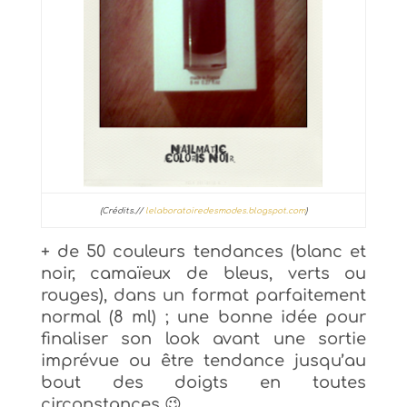
(Crédits.//
lelaboratoiredesmodes.blogspot.com
)
+ de 50 couleurs tendances (
blanc et
noir, camaïeux de bleus, verts ou
rouges), dans un format parfa
itement
normal
(8 ml) ; une bonne idée
pour
finaliser son look av
ant une sor
tie
imprévue
ou être tendance jusqu’au
bout des doigts en toutes
circonstances 😉