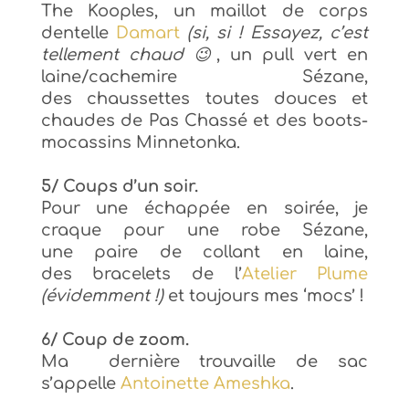
The Kooples,
un maillot de corps
dentelle
Damart
(si, si ! Essayez, c’est
tellement chaud 😉
,
un pull vert en
laine/cachemire Sézane,
des
chaussettes toutes douces et
chaudes de Pas Chassé et des
boots-
mocassins Minnetonka.
5/ Coups d’un soir.
P
our une échappée e
n soirée, je
craque pour
une robe Sézane,
une
paire de collant en laine,
des
bracelets de l’
Atelier Plume
(évidemment !)
et
toujours mes ‘mocs’ !
6/ Coup de zoom.
Ma
dernière trouvaille de sac
s’appelle
Antoinette Ameshka
.