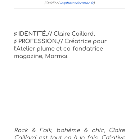
(Crédit.//
lesphotosderonan.fr
)
♯ IDENTITÉ.//
Claire Caillard.
♯ PROFESSION.//
Créatrice pour
l’Atelier plume et co-fondatrice
magazine, Marmaï.
Rock & Folk, bohème & chic, Claire
Caillard est tout ça à la fois. Créative