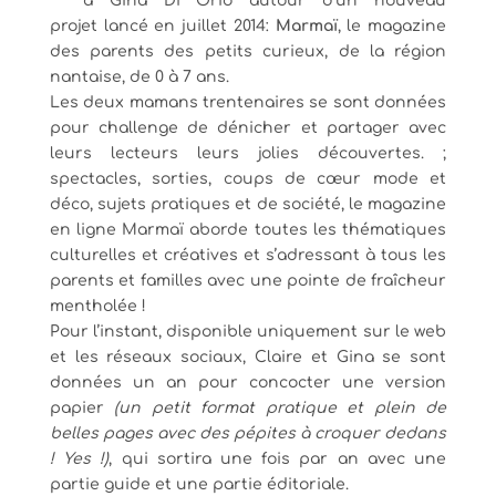
à Gina Di Orio autour d’un nouveau
projet
lancé en juillet 2014
:
Marmaï
, le magazine
des parents des petits curieux,
de la région
nantaise,
de 0 à 7 ans
.
L
es deux mamans trentenaires se sont données
pour challenge de dénicher
et partager avec
leurs lecteurs leurs jolies découvertes. ;
spectacles, sorties,
coups de
cœur
mode et
déco, sujets pratiques et de société, le magazine
en ligne Marmaï aborde
toutes les thématiques
culturelles et créatives et s
’adressant à tous les
parents
et
familles avec une pointe de fraîcheur
mentholée !
Pour l’instant, disponible uniquement sur le web
et les réseaux
sociaux, Claire et Gina se sont
données un an
pour
concocter une version
papier
(u
n petit format pratique et plein de
belles pages avec
des pépites à croquer dedans
! Yes !)
, qui sortira une fois par an avec une
partie guide et une partie éditoriale.