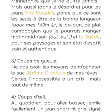
Minnetonka que je ne quitte jamais !
Mais aussi (dans le désordre) pour l
es
jeans
The Kooples
, parce que ce sont
les seuls à être de la bonne longueur
(pour mes 1,60m 😉
,
le bo-bun, ce plat
cambodgien que je pourrais manger
matin/midi/soir
(oui, oui !)
et
l
a Suède
,
pour ses paysages et son état d’esprit
sain et authentique.
3/ Coups de gueule.
Ne pas avoir les moyens de m’acheter
le sac
Jérôme Dreyfuss
de mes rêves…
Certes, l
’inaccessible a un prix… mais
tout de même !
4/ Coups d’œil.
Au quotidien, pour aller bosser, j’enfile
facilement
un jean short fit gris signé