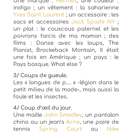
Une marque :
Hermès
; une couleur :
indigo ; un vêtement : la saharienne
Yves Saint Laurent
; un accessoire : les
sacs et accessoires
Jack Spade NY
;
un plat : le couscous paternel et les
poivrons farcis de ma maman ; des
films : Danse avec les loups, The
Pianist, Brockeback Montain, Il était
une fois en Amérique ; un pays : le
Pays basque. What else ?
3/ Coups de gueule.
Les « langues de p…. » -légion dans le
petit milieu de la mode-,
mais aussi la
foule et les insectes.
4/ Coup d’œil du jour.
Une maille
John Smedley
, un pantalon
chino ou un jean’s
Acne
, une paire de
tennis
Spring Court
ou
Nike