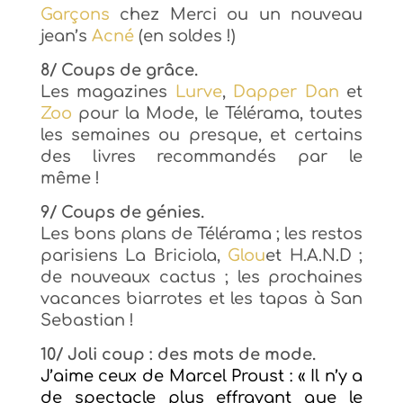
Garçons
chez Merci ou un nouveau
jean’s
Acné
(en soldes !)
8/ Coups de grâce.
Les magazines
Lurve
,
Dapper Dan
et
Zoo
pour la Mode, le Télérama, toutes
les semaines ou presque, et certains
des livres recommandés par le
même !
9/ Coups de génies.
Les bons plans de Télérama ; les restos
parisiens La Briciola,
Glou
et H.A.N.D ;
de nouveaux cactus ; les prochaines
vacances biarrotes et les tapas à San
Sebastian !
10/ Joli coup : des mots de mode.
J’aime ceux de Marcel Proust : « Il n’y a
de spectacle plus effrayant que le