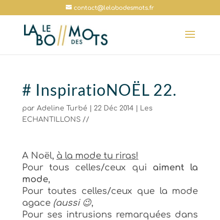
contact@lelabodesmots.fr
# InspiratioNOËL 22.
par
Adeline Turbé
|
22 Déc 2014
|
Les
ECHANTILLONS //
A Noël,
à la mode tu riras!
Pour tous celles/ceux qui
aiment la
mode
,
Pour toutes celles/ceux que la mode
agace
(aussi 😉
,
Pour ses intrusions remarquées dans