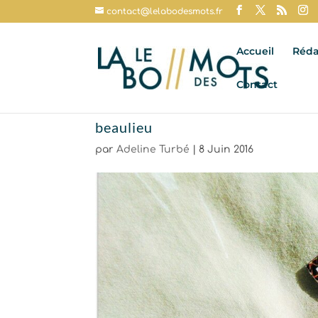
contact@lelabodesmots.fr
Accueil
Réda
Contact
beaulieu
par
Adeline Turbé
|
8 Juin 2016