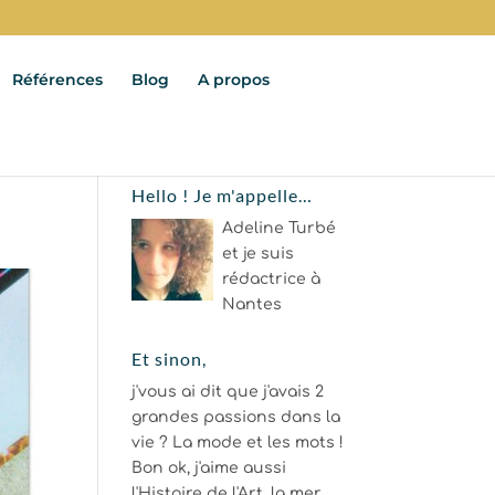
Références
Blog
A propos
Hello ! Je m'appelle…
Adeline Turbé
et je suis
rédactrice à
Nantes
Et sinon,
j'vous ai dit que j'avais 2
grandes passions dans la
vie ? La mode et les mots !
Bon ok, j'aime aussi
l'Histoire de l'Art, la mer