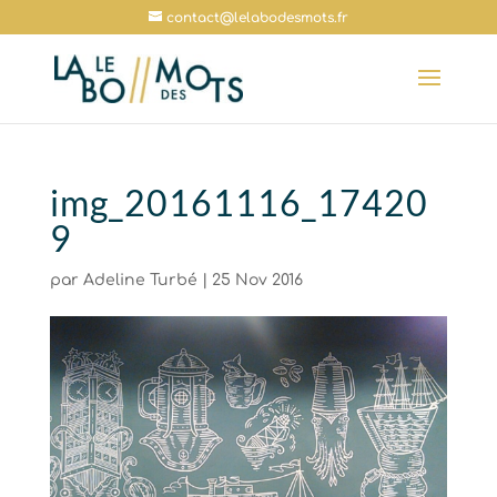
contact@lelabodesmots.fr
img_20161116_17420
9
par
Adeline Turbé
|
25 Nov 2016