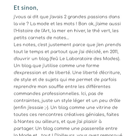
Et sinon,
j'vous ai dit que j'avais 2 grandes passions dans
la vie ? La mode et les mots ! Bon ok, j'aime aussi
l'Histoire de l'Art, la mer en hiver, le thé vert, les
petits carnets de notes...
Les notes, c'est justement parce que j'en prends
tout le temps et partout que j'ai décidé, en 2011,
d'ouvrir un blog (feû Le Laboratoire des Modes).
Un blog que j'utilise comme une forme
d'expression et de liberté. Une liberté d'écriture,
de style et de sujets qui me permet de parfois
reprendre mon souffle entre les différentes
commandes professionnelles. Ici, pas de
contraintes, juste un style léger et un peu drôle
(enfin j'essaie ;-). Un blog comme une vitrine de
toutes ces rencontres créatives géniales, faites
à Nantes ou ailleurs, et que j'ai plaisir à
partager. Un blog comme une passerelle entre
la Mode et... tout ! D'ailleurs, vous avez remarqué