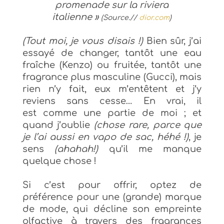
promenade sur la riviera
italienne »
(Source.//
dior.com
)
(Tout moi, je vous disais !)
Bien sûr, j’ai
essayé de changer, tantôt une eau
fraîche (Kenzo) ou fruitée, tantôt une
fragrance plus masculine (Gucci), mais
rien n’y fait, eux m’entêtent et j’y
reviens sans cesse… En vrai, il
est comme une partie de moi ; et
quand j’oublie
(chose rare, parce que
je l’ai aussi en vapo de sac, héhé !)
, je
sens
(ahahah!)
qu’il me manque
quelque chose !
Si c’est pour offrir, optez de
préférence pour une (grande) marque
de mode, qui décline son empreinte
olfactive à travers des fragrances