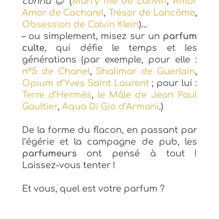
connu 😉
(
Marry me de Lanvin
,
Amor
Amor de Cacharel
,
Trésor de Lancôme
,
Obsession de Calvin Klein
)…
– ou simplement, misez sur un
parfum
culte
, qui défie le temps et les
générations (par exemple, pour elle :
n°5 de Chanel
,
Shalimar de Guerlain
,
Opium d’Yves Saint Laurent
; pour lui :
Terre d’Hermès
,
le Mâle de Jean Paul
Gaultier
,
Aqua Di Gio d’Armani
.)
De la forme du flacon, en passant par
l’égérie et la campagne de pub, les
parfumeurs
ont pensé à tout !
Laissez-vous tenter !
Et vous, quel est votre parfum ?