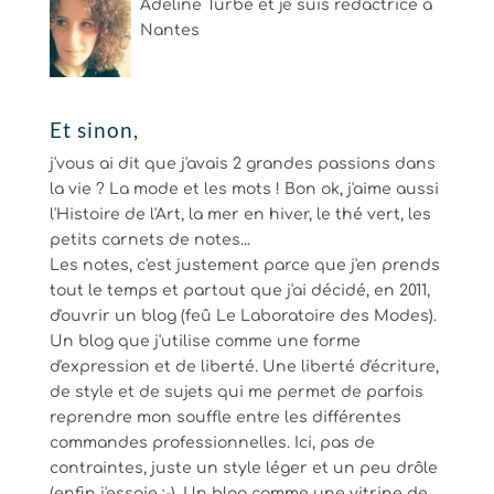
Adeline Turbé et je suis rédactrice à
Nantes
Et sinon,
j'vous ai dit que j'avais 2 grandes passions dans
la vie ? La mode et les mots ! Bon ok, j'aime aussi
l'Histoire de l'Art, la mer en hiver, le thé vert, les
petits carnets de notes...
Les notes, c'est justement parce que j'en prends
tout le temps et partout que j'ai décidé, en 2011,
d'ouvrir un blog (feû Le Laboratoire des Modes).
Un blog que j'utilise comme une forme
d'expression et de liberté. Une liberté d'écriture,
de style et de sujets qui me permet de parfois
reprendre mon souffle entre les différentes
commandes professionnelles. Ici, pas de
contraintes, juste un style léger et un peu drôle
(enfin j'essaie ;-). Un blog comme une vitrine de