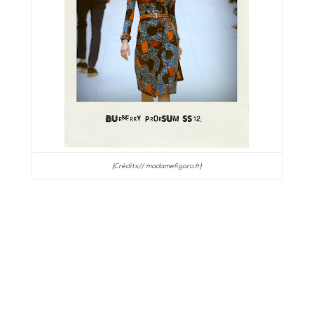
(Crédits// madamefigaro.fr)