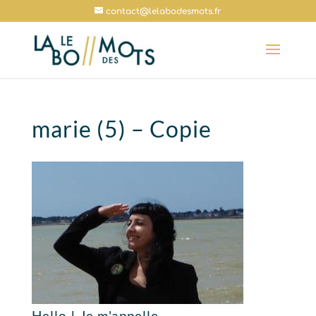
contact@lelabodesmots.fr
marie (5) – Copie
Hello ! Je m'appelle…